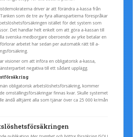
istdemokraterna driver är att förändra a-kassa från
ng. Tanken som de tre av fyra allianspartierna förespråkar
arbetslöshetsförsäkringen istället för det system som
sor. Det handlar helt enkelt om att göra a-kassan till
alla svenska medborgare oberoende av yrke betalar en
lorar arbetet har sedan per automatik rätt till a-
ingsförsäkring.
 visioner om att införa en obligatorisk a-kassa,
sterpartiet negativa till ett sådant upplägg.
stförsäkring
lmän obligatorisk arbetslöshetsförsäkring, kommer
de omställingsförsäkringar finnas kvar. Skulle systemet
le ändå alltjämt alla som tjänar över ca 25 000 kr/mån
tslöshetsförsäkringen
ande publikation
Mer trygghet och bättre försäkring
(SOU