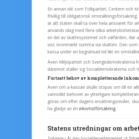
En annan idé som Folkpartiet, Centern och Kr
frivillig till obligatorisk omställningsförsäkri
är att staten skall ta över hela ansvaret för 
används idag med flera olika arbetslöshetskas
en del av skattesystemet och välfärden, där 
viss öronmärkt summa via skatten. Den som för
kassa under en begränsad tid likt en omställn
Även Miljöpartiet och Sverigedemokraterna har
däremot ställer sig Socialdemokraterna och Vän
Fortsatt behov av kompletterande inkom
Även om a-kassan skulle stöpas om till en al
sannolikt behovet av ytterligare kompletteran
göras om efter dagens ersättningsnivåer, skul
ha glädje av en
inkomstförsäkring
.
Statens utredningar om arbe
Tidigare i år gav Socialdepartementet ut följ