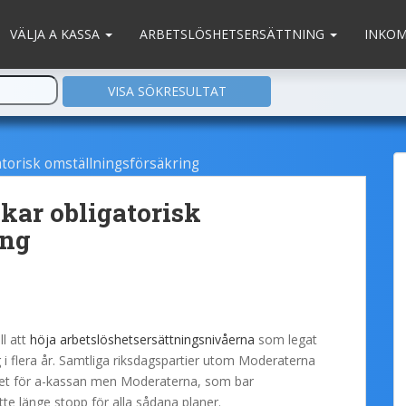
VÄLJA A KASSA
ARBETSLÖSHETSERSÄTTNING
INKO
atorisk omställningsförsäkring
skar obligatorisk
ing
ll att
höja arbetslöshetsersättningsnivåerna
som legat
sig i flera år. Samtliga riksdagspartier utom Moderaterna
 taket för a-kassan men Moderaterna, som bar
tte länge stopp för alla sådana planer.