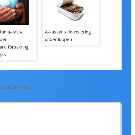
an a-kassa i
A-kassans finansiering
der –
under luppen
re försäkring
gas
ka fält är märkta
*