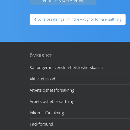
Löneförsäkringen mindre viktig för lön & ersättning
Post navigation
ÖVERSIKT
Så fungerar svensk arbetslöshetskassa
Aktivitetsstöd
Arbetslöshetsförsäkring
Arbetslöshetsersättning
Inkomstförsäkring
Fackförbund