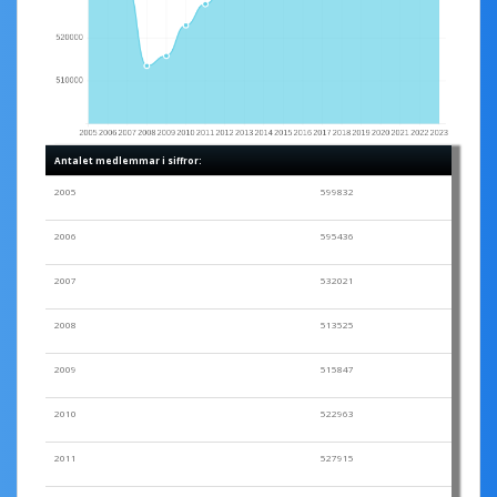
Antalet medlemmar i siffror:
2005
599832
2006
595436
2007
532021
2008
513525
2009
515847
2010
522963
2011
527915