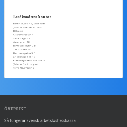
Besöksadress kontor
Barnhusgatan 6, Stockholm
(T-bana: T-centralen eller
Hötorget)
Alströmergatan 4
Stora Torget 3A
Varvsgatan 18
Romstadsvägen 2 B
653 42 Karlstad
Hummergatan 3 F
Grisslevägen 15-19
Franzéngatan 4, Stockholm
(T-bana: Stadshagen)
Terra Novavägen 2
ÖVERSIKT
Så fungerar svensk arbetslöshetskassa