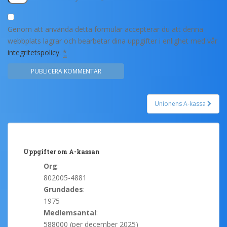
Genom att använda detta formulär accepterar du att denna
webbplats lagrar och bearbetar dina uppgifter i enlighet med vår
integritetspolicy
.
*
Unionens A-kassa
Post navigation
Uppgifter om A-kassan
Org
:
802005-4881
Grundades
:
1975
Medlemsantal
:
588000 (per december 2025)