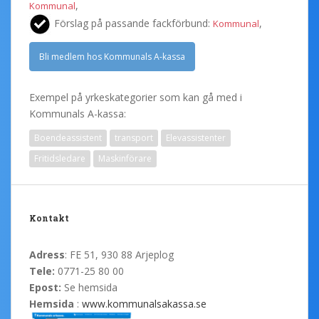
,
Kommunal
Förslag på passande fackförbund:
,
Kommunal
Bli medlem hos Kommunals A-kassa
Exempel på yrkeskategorier som kan gå med i
Kommunals A-kassa:
Boendeassistent
transport
Elevassistenter
Fritidsledare
Maskinförare
Kontakt
Adress
: FE 51, 930 88 Arjeplog
Tele:
0771-25 80 00
Epost:
Se hemsida
Hemsida
:
www.kommunalsakassa.se