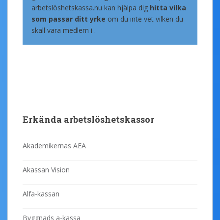
arbetslöshetskassa.nu kan hjälpa dig
hitta vilka
som passar ditt yrke
om du inte vet vilken du
skall vara medlem i .
Erkända arbetslöshetskassor
Akademikernas AEA
Akassan Vision
Alfa-kassan
Byggnads a-kassa