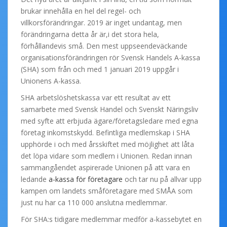
brukar innehålla en hel del regel- och
villkorsförändringar. 2019 är inget undantag, men
förändringarna detta år är,i det stora hela,
förhållandevis små. Den mest uppseendeväckande
organisationsförändringen rör Svensk Handels A-kassa
(SHA) som från och med 1 januari 2019 uppgår i
Unionens A-kassa.
SHA arbetslöshetskassa var ett resultat av ett
samarbete med Svensk Handel och Svenskt Näringsliv
med syfte att erbjuda ägare/företagsledare med egna
företag inkomstskydd. Befintliga medlemskap i SHA
upphörde i och med årsskiftet med möjlighet att låta
det löpa vidare som medlem i Unionen. Redan innan
sammangåendet aspirerade Unionen på att vara en
ledande
a-kassa för företagare
och tar nu på allvar upp
kampen om landets småföretagare med SMÅA som
just nu har ca 110 000 anslutna medlemmar.
För SHA:s tidigare medlemmar medför a-kassebytet en