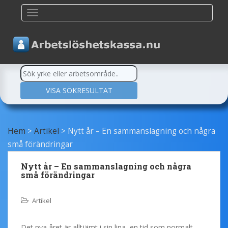
TOGGLE NAVIGATION
Hem
>
Artikel
>
Nytt år – En sammanslagning och några
små förändringar
Nytt år – En sammanslagning och några
små förändringar
Artikel
Det nya året är alltjämt i sin lina, en tid som normalt