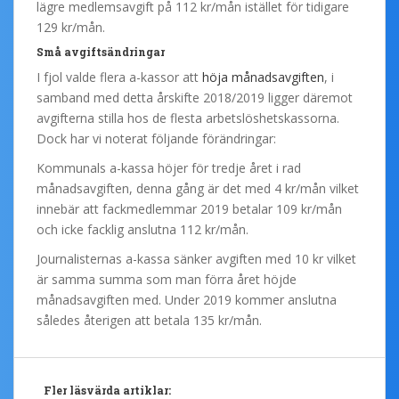
lägre medlemsavgift på 112 kr/mån istället för tidigare
129 kr/mån.
Små avgiftsändringar
I fjol valde flera a-kassor att
höja månadsavgiften
, i
samband med detta årskifte 2018/2019 ligger däremot
avgifterna stilla hos de flesta arbetslöshetskassorna.
Dock har vi noterat följande förändringar:
Kommunals a-kassa höjer för tredje året i rad
månadsavgiften, denna gång är det med 4 kr/mån vilket
innebär att fackmedlemmar 2019 betalar 109 kr/mån
och icke facklig anslutna 112 kr/mån.
Journalisternas a-kassa sänker avgiften med 10 kr vilket
är samma summa som man förra året höjde
månadsavgiften med. Under 2019 kommer anslutna
således återigen att betala 135 kr/mån.
Fler läsvärda artiklar: