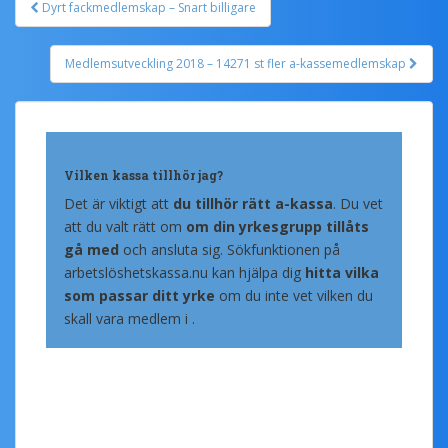
Dyrt fackmedlemskap – Snart billigare
Post navigation
Medlemsutveckling 2018 – 14271 st fler a-kassemedlemskap
Vilken kassa tillhör jag?
Det är viktigt att
du tillhör rätt a-kassa
. Du vet
att du valt rätt om
om din yrkesgrupp tillåts
gå med
och ansluta sig. Sökfunktionen på
arbetslöshetskassa.nu kan hjälpa dig
hitta vilka
som passar ditt yrke
om du inte vet vilken du
skall vara medlem i .