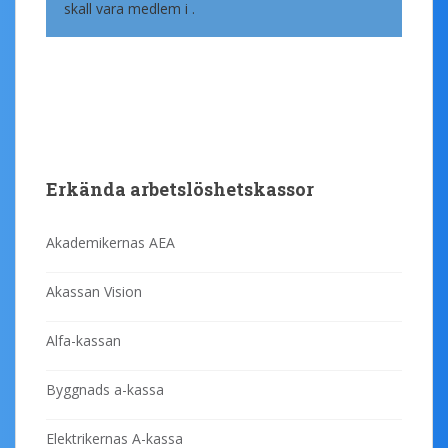
skall vara medlem i .
Erkända arbetslöshetskassor
Akademikernas AEA
Akassan Vision
Alfa-kassan
Byggnads a-kassa
Elektrikernas A-kassa