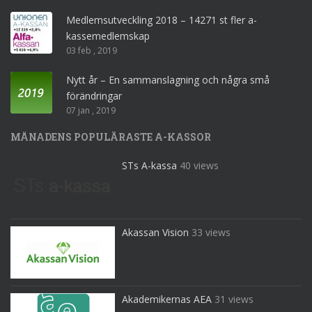
Medlemsutveckling 2018 – 14271 st fler a-
kassemedlemskap
03 feb , 2019
Nytt år – En sammanslagning och några små
förändringar
07 jan , 2019
MÅNADENS POPULÄRASTE A-KASSOR
STs A-kassa
40 views
Akassan Vision
33 views
Akademikernas AEA
31 views