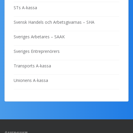
STs A-kassa
Svensk Handels och Arbetsgivarnas – SHA
Sveriges Arbetares – SAAK
Sveriges Entreprenörers
Transports A-kassa
Unionens A-kassa