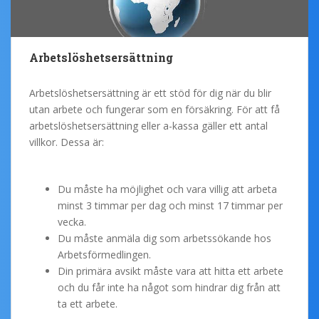
Arbetslöshetsersättning
Arbetslöshetsersättning är ett stöd för dig när du blir
utan arbete och fungerar som en försäkring. För att få
arbetslöshetsersättning eller a-kassa gäller ett antal
villkor. Dessa är:
Du måste ha möjlighet och vara villig att arbeta
minst 3 timmar per dag och minst 17 timmar per
vecka.
Du måste anmäla dig som arbetssökande hos
Arbetsförmedlingen.
Din primära avsikt måste vara att hitta ett arbete
och du får inte ha något som hindrar dig från att
ta ett arbete.