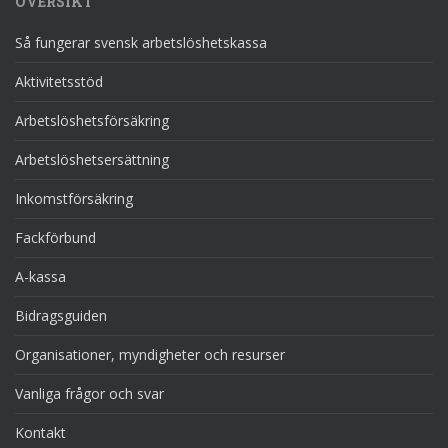
ÖVERSIKT
Så fungerar svensk arbetslöshetskassa
Aktivitetsstöd
Arbetslöshetsförsäkring
Arbetslöshetsersättning
Inkomstförsäkring
Fackförbund
A-kassa
Bidragsguiden
Organisationer, myndigheter och resurser
Vanliga frågor och svar
Kontakt