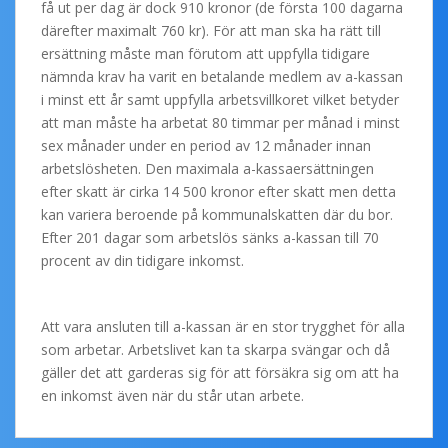
få ut per dag är dock 910 kronor (de första 100 dagarna
därefter maximalt 760 kr). För att man ska ha rätt till
ersättning måste man förutom att uppfylla tidigare
nämnda krav ha varit en betalande medlem av a-kassan
i minst ett år samt uppfylla arbetsvillkoret vilket betyder
att man måste ha arbetat 80 timmar per månad i minst
sex månader under en period av 12 månader innan
arbetslösheten. Den maximala a-kassaersättningen
efter skatt är cirka 14 500 kronor efter skatt men detta
kan variera beroende på kommunalskatten där du bor.
Efter 201 dagar som arbetslös sänks a-kassan till 70
procent av din tidigare inkomst.
Att vara ansluten till a-kassan är en stor trygghet för alla
som arbetar. Arbetslivet kan ta skarpa svängar och då
gäller det att garderas sig för att försäkra sig om att ha
en inkomst även när du står utan arbete.