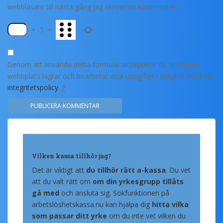
webbläsare till nästa gång jag skriver en kommentar.
+
5
=
Genom att använda detta formulär accepterar du att denna
webbplats lagrar och bearbetar dina uppgifter i enlighet med vår
integritetspolicy
.
*
Vilken kassa tillhör jag?
Det är viktigt att
du tillhör rätt a-kassa
. Du vet
att du valt rätt om
om din yrkesgrupp tillåts
gå med
och ansluta sig. Sökfunktionen på
arbetslöshetskassa.nu kan hjälpa dig
hitta vilka
som passar ditt yrke
om du inte vet vilken du