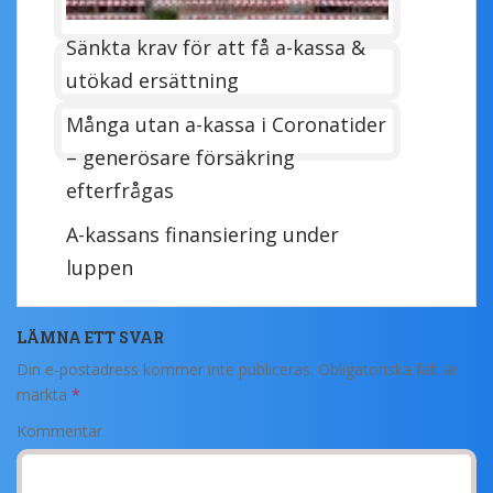
Sänkta krav för att få a-kassa &
utökad ersättning
Många utan a-kassa i Coronatider
– generösare försäkring
efterfrågas
A-kassans finansiering under
luppen
LÄMNA ETT SVAR
Din e-postadress kommer inte publiceras.
Obligatoriska fält är
märkta
*
Kommentar