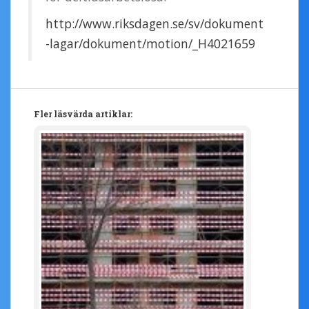
http://www.riksdagen.se/sv/dokument
-lagar/dokument/motion/_H4021659
Fler läsvärda artiklar: