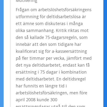
Motivering
Frågan om arbetslöshetsförsäkringens
utformning för deltidsarbetslösa är
ett ämne som diskuteras i många
olika sammanhang. Kritik riktas mot
den så kallade 75-dagarsregeln, som
innebär att den som tidigare har
kvalificerat sig för a-kasseersättning
på fler timmar per vecka, jämfört med
det nya deltidsarbetet, endast kan få
ersättning i 75 dagar i kombination
med deltidsarbetet. En deltidsregel
har funnits en längre tid i
arbetslöshetsförsäkringen, men före
april 2008 kunde 300
ersättningsdagar utgå till den som