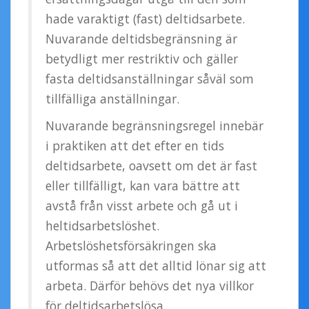
hade varaktigt (fast) deltidsarbete.
Nuvarande deltidsbegränsning är
betydligt mer restriktiv och gäller
fasta deltidsanställningar såväl som
tillfälliga anställningar.
Nuvarande begränsningsregel innebär
i praktiken att det efter en tids
deltidsarbete, oavsett om det är fast
eller tillfälligt, kan vara bättre att
avstå från visst arbete och gå ut i
heltidsarbetslöshet.
Arbetslöshetsförsäkringen ska
utformas så att det alltid lönar sig att
arbeta. Därför behövs det nya villkor
för deltidsarbetslösa.