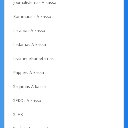
Journalisternas A-kassa
Kommunals A-kassa
Lärarnas A-kassa
Ledarnas A-kassa
Livsmedelsarbetarnas
Pappers A-kassa
Säljarnas A-kassa
SEKOs A-kassa
SLAK