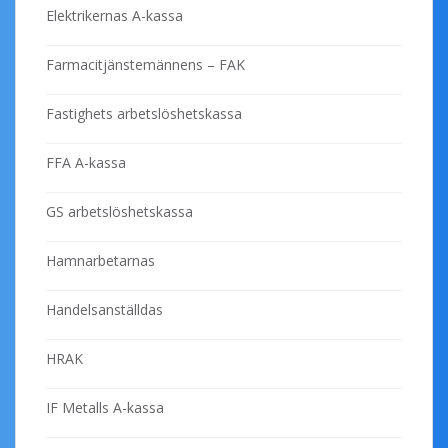
Elektrikernas A-kassa
Farmacitjänstemännens – FAK
Fastighets arbetslöshetskassa
FFA A-kassa
GS arbetslöshetskassa
Hamnarbetarnas
Handelsanställdas
HRAK
IF Metalls A-kassa