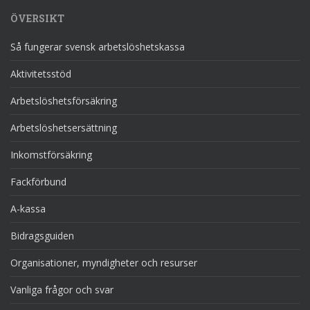
ÖVERSIKT
Så fungerar svensk arbetslöshetskassa
Aktivitetsstöd
Arbetslöshetsförsäkring
Arbetslöshetsersättning
Inkomstförsäkring
Fackförbund
A-kassa
Bidragsguiden
Organisationer, myndigheter och resurser
Vanliga frågor och svar