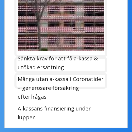
Sänkta krav för att få a-kassa &
utökad ersättning
Många utan a-kassa i Coronatider
– generösare försäkring
efterfrågas
A-kassans finansiering under
luppen