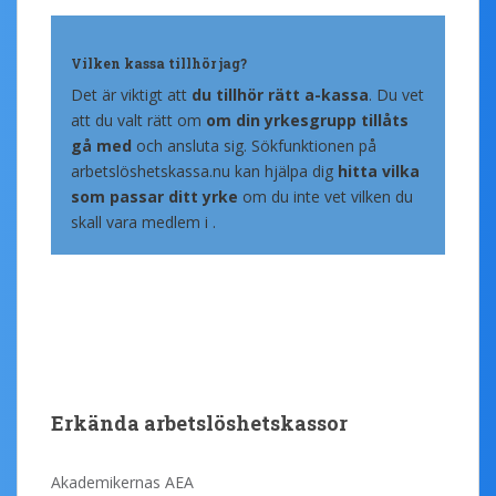
Vilken kassa tillhör jag?
Det är viktigt att
du tillhör rätt a-kassa
. Du vet
att du valt rätt om
om din yrkesgrupp tillåts
gå med
och ansluta sig. Sökfunktionen på
arbetslöshetskassa.nu kan hjälpa dig
hitta vilka
som passar ditt yrke
om du inte vet vilken du
skall vara medlem i .
Erkända arbetslöshetskassor
Akademikernas AEA