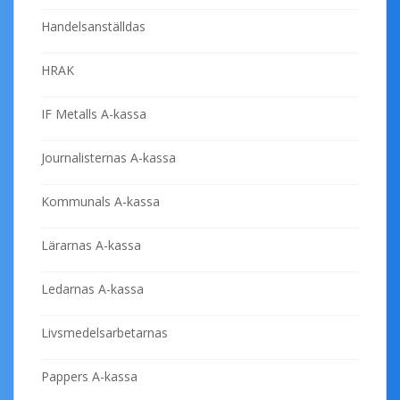
Handelsanställdas
HRAK
IF Metalls A-kassa
Journalisternas A-kassa
Kommunals A-kassa
Lärarnas A-kassa
Ledarnas A-kassa
Livsmedelsarbetarnas
Pappers A-kassa