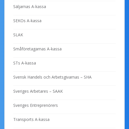
Säljarnas A-kassa
SEKOs A-kassa
SLAK
Småföretagarnas A-kassa
STs A-kassa
Svensk Handels och Arbetsgivarnas – SHA
Sveriges Arbetares – SAAK
Sveriges Entreprenörers
Transports A-kassa