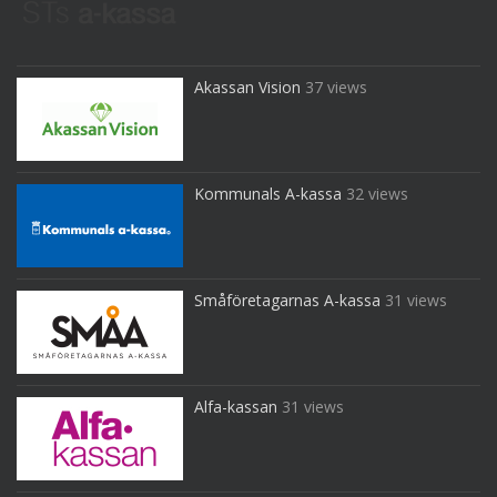
Akassan Vision
37 views
Kommunals A-kassa
32 views
Småföretagarnas A-kassa
31 views
Alfa-kassan
31 views