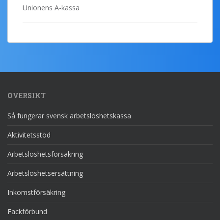
Unionens A-kassa
ÖVERSIKT
Så fungerar svensk arbetslöshetskassa
Aktivitetsstöd
Arbetslöshetsförsäkring
Arbetslöshetsersättning
Inkomstförsäkring
Fackförbund