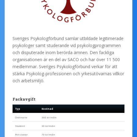
Sveriges Psykologförbund samlar utbildade legitimerade
psykologer samt studerande vid psykologprogrammen
och disputerade inom berörda ämnen. Den fackliga
organisationen är en del av SACO och har över 11 500
medlemmar. Sveriges Psykologförbund verkar för att
stärka Psykolog-professionen och yrkesutövarnas villkor
och arbetsmiljö.
Fackavgift
Typ
Kostnad
Ordinarie
360 kr/mån
Student
30 kr/mån
Pensionär
70 kr/mån