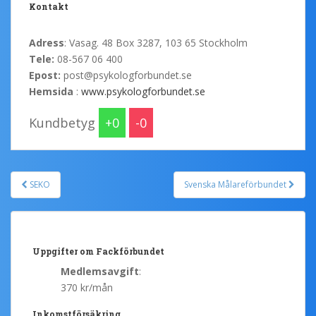
Kontakt
Adress
: Vasag. 48 Box 3287, 103 65 Stockholm
Tele:
08-567 06 400
Epost:
post@psykologforbundet.se
Hemsida
:
www.psykologforbundet.se
Kundbetyg
0
0
SEKO
Svenska Målareförbundet
Post navigation
Uppgifter om Fackförbundet
Medlemsavgift
:
370 kr/mån
Inkomstförsäkring