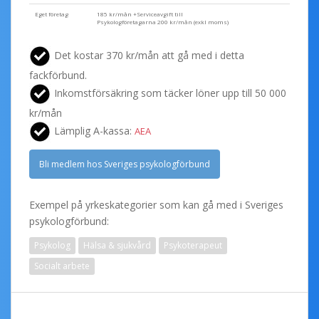
Eget företag
185 kr/mån +Serviceavgift till
Psykologföretagarna 200 kr/mån (exkl moms)
Det kostar 370 kr/mån att gå med i detta
fackförbund.
Inkomstförsäkring som täcker löner upp till 50 000
kr/mån
Lämplig A-kassa:
AEA
Bli medlem hos Sveriges psykologförbund
Exempel på yrkeskategorier som kan gå med i Sveriges
psykologförbund:
Psykolog
Hälsa & sjukvård
Psykoterapeut
Socialt arbete