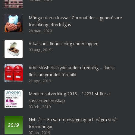
Många utan a-kassa i Coronatider – generösare
försäkring efterfrågas
28 mar , 2020
A-kassans finansiering under luppen
09 aug , 2019
Arbetslöshetsskydd under utredning – dansk
flexicuritymodell förebild
21 apr , 2019
Medlemsutveckling 2018 – 14271 st fler a-
kassemedlemskap
03 feb , 2019
Nytt år – En sammanslagning och några små
förändringar
07 jan , 2019