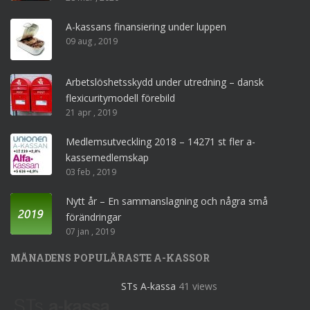
A-kassans finansiering under luppen
09 aug , 2019
Arbetslöshetsskydd under utredning – dansk
flexicuritymodell förebild
21 apr , 2019
Medlemsutveckling 2018 – 14271 st fler a-
kassemedlemskap
03 feb , 2019
Nytt år – En sammanslagning och några små
förändringar
07 jan , 2019
MÅNADENS POPULÄRASTE A-KASSOR
STs A-kassa
41 views