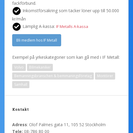
fackförbund.
Inkomstförsäkring som täcker löner upp till 50.000
kr/mån
Lämplig A-kassa:
IF Metalls A-kassa
Bli medlem hos IF Metall
Exempel på yrkeskategorier som kan gå med i IF Metall:
Volvo
Bilmekaniker
Bemanningsbranschen & bemmaningsföretag
Montörer
Samhall
Kontakt
Adress
: Olof Palmes gata 11, 105 52 Stockholm
Tele:
08-786 80 00