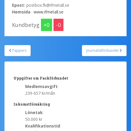
Epost:
postbox.fk@ifmetall.se
Hemsida
:
www.ifmetall.se
Kundbetyg
0
0
Pappers
Journalistförbundet
Post navigation
Uppgifter om Fackförbundet
Medlemsavgift
:
239-657 kr/mån
Inkomstförsäkring
Lönetak
:
50.000 kr
Kvalifikationstid
: