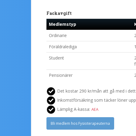
Fackavgift
Medlemstyp
Ordinarie
Föräldralediga
Student
Pensionärer
Det kostar 290 kr/mån att gå med i dett
Inkomstförsäkring som täcker löner upp 
Lämplig A-kassa:
AEA
Bli medlem hos Fysioterapeuterna