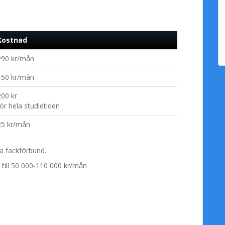
Kostnad
290 kr/mån
150 kr/mån
200 kr
för hela studietiden
25 kr/mån
a fackförbund.
till 50 000-110 000 kr/mån