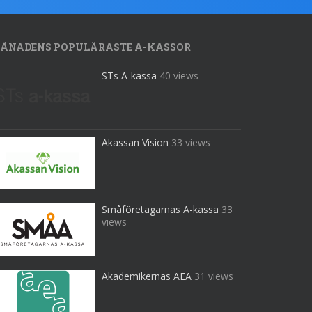
ÅNADENS POPULÄRASTE A-KASSOR
STs A-kassa
40 views
Akassan Vision
33 views
Småföretagarnas A-kassa
33
views
Akademikernas AEA
31 views