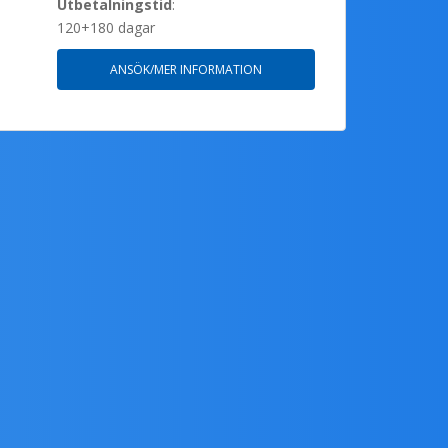
Utbetalningstid
:
120+180 dagar
ANSÖK/MER INFORMATION