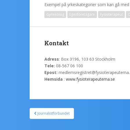
Exempel på yrkeskategorier som kan gå med i
Gynekolog
Egenföretagare
Fysioterapeut
O
Kontakt
Adress
: Box 3196, 103 63 Stockholm
Tele:
08-567 06 100
Epost:
medlemsregistret@fysioterapeuterna.
Hemsida
:
www.fysioterapeuterna.se
Journalistförbundet
Post navigation