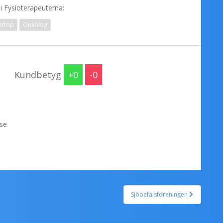
 Fysioterapeuterna:
rtop
Onkolog
Kundbetyg
0
0
se
Sjöbefälsföreningen