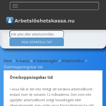
TOGGLE NAVIGATION
Hem
>
A-kassa
>
A-kasseregler
>
Arbetsvillkor
>
Överhoppningsbar tid
Överhoppningsbar tid
I vissa fall är det inte rimligt att beräkna arbetsvillkoret
endast över de senaste 12 månaderna. Den som inte
uppfyller arbetsvillkoret enligt huvudregeln eller
alternativregeln, kan under vissa förutsättningar ha rätt