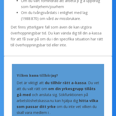
Om du vart förhindrad att arbeta p g a uppdrag
som familjehem/jourhem
Om du tvångsvårdats i enlighet med lag
(1988:870) om vård av missbrukare.
Det finns ytterligare fall som även de kan utgöra
överhoppningsbar tid. Du kan vända dig till din a-kassa
för att få svar på om du i din specifika situation har rätt
till överhoppningsbar tid eller inte.
Vilken kassa tillhör jag?
Det är viktigt att
du tillhör rätt a-kassa
. Du vet
att du valt rätt om
om din yrkesgrupp tillåts
gå med
och ansluta sig. Sökfunktionen på
arbetslöshetskassa.nu kan hjälpa dig
hitta vilka
som passar ditt yrke
om du inte vet vilken du
skall vara medlem i .