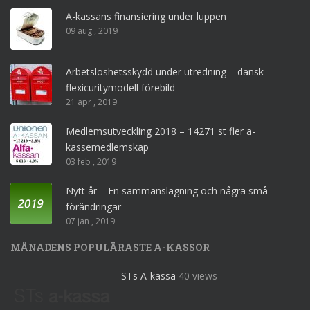
A-kassans finansiering under luppen
09 aug , 2019
Arbetslöshetsskydd under utredning – dansk
flexicuritymodell förebild
21 apr , 2019
Medlemsutveckling 2018 – 14271 st fler a-
kassemedlemskap
03 feb , 2019
Nytt år – En sammanslagning och några små
förändringar
07 jan , 2019
MÅNADENS POPULÄRASTE A-KASSOR
STs A-kassa
40 views