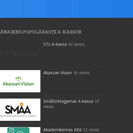
ÅNADENS POPULÄRASTE A-KASSOR
STs A-kassa
42 views
Akassan Vision
36 views
Småföretagarnas A-kassa
33
views
Akademikernas AEA
32 views