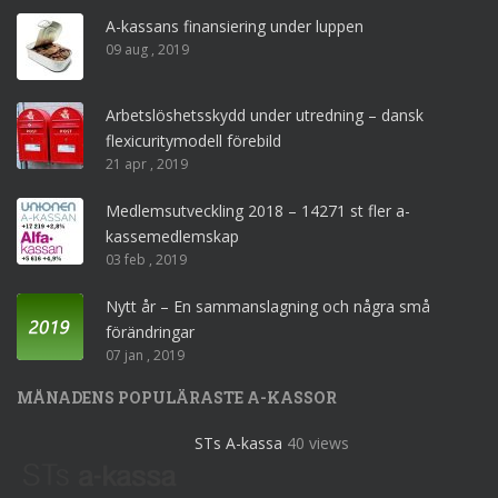
A-kassans finansiering under luppen
09 aug , 2019
Arbetslöshetsskydd under utredning – dansk
flexicuritymodell förebild
21 apr , 2019
Medlemsutveckling 2018 – 14271 st fler a-
kassemedlemskap
03 feb , 2019
Nytt år – En sammanslagning och några små
förändringar
07 jan , 2019
MÅNADENS POPULÄRASTE A-KASSOR
STs A-kassa
40 views