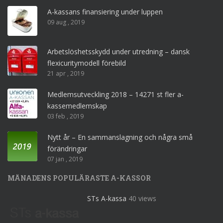
A-kassans finansiering under luppen
09 aug , 2019
Arbetslöshetsskydd under utredning – dansk
flexicuritymodell förebild
21 apr , 2019
Medlemsutveckling 2018 – 14271 st fler a-
kassemedlemskap
03 feb , 2019
Nytt år – En sammanslagning och några små
förändringar
07 jan , 2019
MÅNADENS POPULÄRASTE A-KASSOR
STs A-kassa
40 views