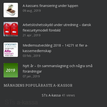
A-kassans finansiering under luppen
09 aug , 2019
Arbetslöshetsskydd under utredning – dansk
flexicuritymodell förebild
21 apr , 2019
Medlemsutveckling 2018 – 14271 st fler a-
kassemedlemskap
03 feb , 2019
Nytt år – En sammanslagning och några små
förändringar
07 jan , 2019
MÅNADENS POPULÄRASTE A-KASSOR
STs A-kassa
41 views