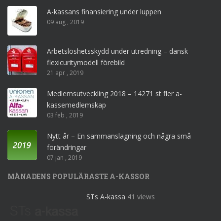
A-kassans finansiering under luppen
09 aug , 2019
Arbetslöshetsskydd under utredning – dansk
flexicuritymodell förebild
21 apr , 2019
Medlemsutveckling 2018 – 14271 st fler a-
kassemedlemskap
03 feb , 2019
Nytt år – En sammanslagning och några små
förändringar
07 jan , 2019
MÅNADENS POPULÄRASTE A-KASSOR
STs A-kassa
41 views