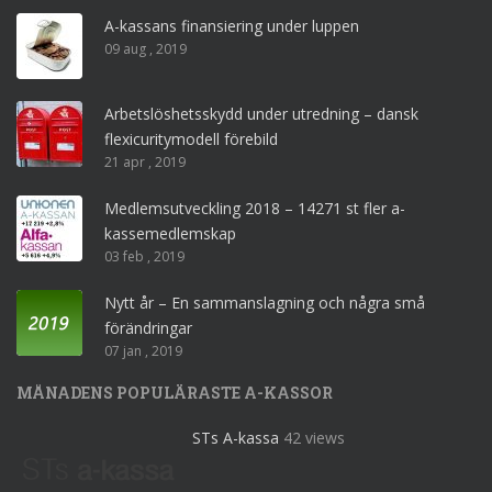
A-kassans finansiering under luppen
09 aug , 2019
Arbetslöshetsskydd under utredning – dansk
flexicuritymodell förebild
21 apr , 2019
Medlemsutveckling 2018 – 14271 st fler a-
kassemedlemskap
03 feb , 2019
Nytt år – En sammanslagning och några små
förändringar
07 jan , 2019
MÅNADENS POPULÄRASTE A-KASSOR
STs A-kassa
42 views