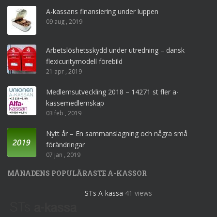
A-kassans finansiering under luppen
09 aug , 2019
Arbetslöshetsskydd under utredning – dansk
flexicuritymodell förebild
21 apr , 2019
Medlemsutveckling 2018 – 14271 st fler a-
kassemedlemskap
03 feb , 2019
Nytt år – En sammanslagning och några små
förändringar
07 jan , 2019
MÅNADENS POPULÄRASTE A-KASSOR
STs A-kassa
41 views