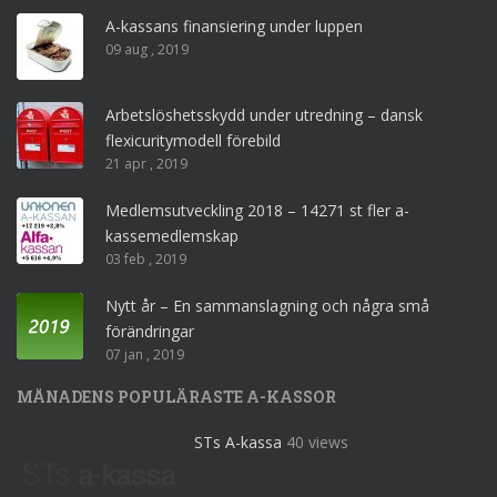
A-kassans finansiering under luppen
09 aug , 2019
Arbetslöshetsskydd under utredning – dansk
flexicuritymodell förebild
21 apr , 2019
Medlemsutveckling 2018 – 14271 st fler a-
kassemedlemskap
03 feb , 2019
Nytt år – En sammanslagning och några små
förändringar
07 jan , 2019
MÅNADENS POPULÄRASTE A-KASSOR
STs A-kassa
40 views