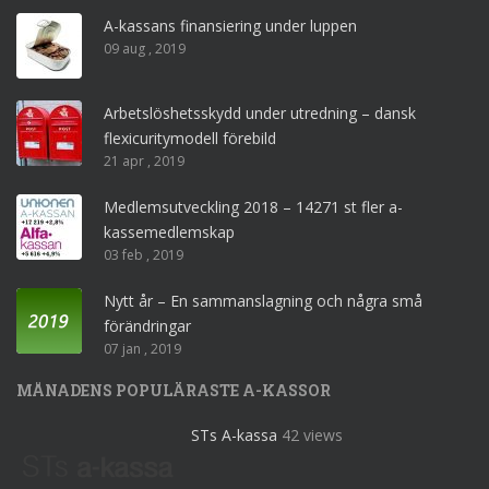
A-kassans finansiering under luppen
09 aug , 2019
Arbetslöshetsskydd under utredning – dansk
flexicuritymodell förebild
21 apr , 2019
Medlemsutveckling 2018 – 14271 st fler a-
kassemedlemskap
03 feb , 2019
Nytt år – En sammanslagning och några små
förändringar
07 jan , 2019
MÅNADENS POPULÄRASTE A-KASSOR
STs A-kassa
42 views