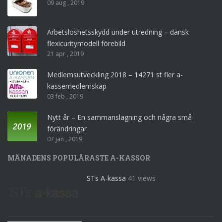
09 aug , 2019
Arbetslöshetsskydd under utredning – dansk
flexicuritymodell förebild
21 apr , 2019
Medlemsutveckling 2018 – 14271 st fler a-
kassemedlemskap
03 feb , 2019
Nytt år – En sammanslagning och några små
förändringar
07 jan , 2019
MÅNADENS POPULÄRASTE A-KASSOR
STs A-kassa
41 views