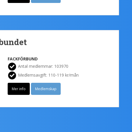
bundet
FACKFÖRBUND
Antal medlemmar: 103970
Medlemsavgift: 110-119 kr/mån
Mer info
Medlemskap