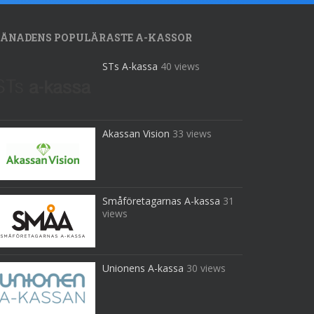
ÅNADENS POPULÄRASTE A-KASSOR
STs A-kassa
40 views
Akassan Vision
33 views
Småföretagarnas A-kassa
31
views
Unionens A-kassa
30 views