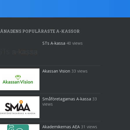
ÅNADENS POPULÄRASTE A-KASSOR
STs A-kassa
40 views
Akassan Vision
33 views
Småföretagarnas A-kassa
33
views
Akademikernas AEA
31 views