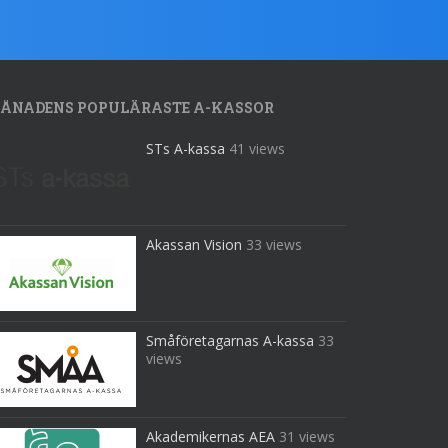
ÅNADENS POPULÄRASTE A-KASSOR
STs A-kassa
41 views
Akassan Vision
33 views
Småföretagarnas A-kassa
33
views
Akademikernas AEA
31 views