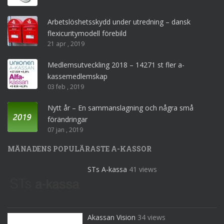
Arbetslöshetsskydd under utredning – dansk
flexicuritymodell förebild
21 apr , 2019
Medlemsutveckling 2018 – 14271 st fler a-
kassemedlemskap
03 feb , 2019
Nytt år – En sammanslagning och några små
förändringar
07 jan , 2019
MÅNADENS POPULÄRASTE A-KASSOR
STs A-kassa
41 views
Akassan Vision
34 views