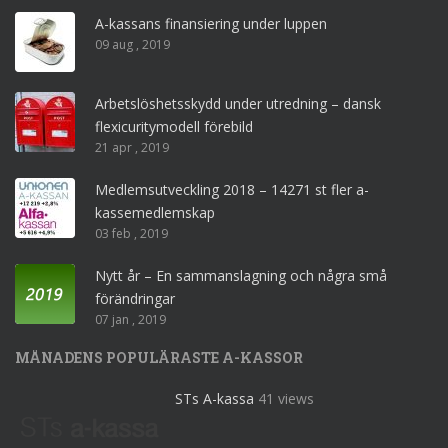
A-kassans finansiering under luppen
09 aug , 2019
Arbetslöshetsskydd under utredning – dansk
flexicuritymodell förebild
21 apr , 2019
Medlemsutveckling 2018 – 14271 st fler a-
kassemedlemskap
03 feb , 2019
Nytt år – En sammanslagning och några små
förändringar
07 jan , 2019
MÅNADENS POPULÄRASTE A-KASSOR
STs A-kassa
41 views