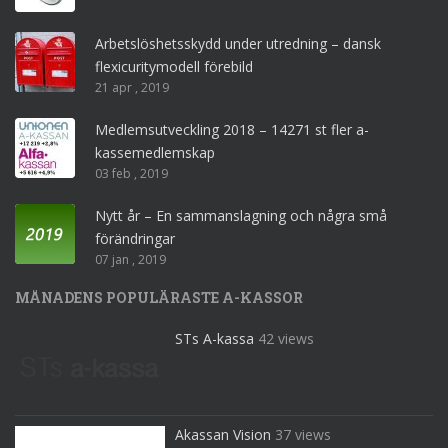
Arbetslöshetsskydd under utredning – dansk
flexicuritymodell förebild
21 apr , 2019
Medlemsutveckling 2018 – 14271 st fler a-
kassemedlemskap
03 feb , 2019
Nytt år – En sammanslagning och några små
förändringar
07 jan , 2019
MÅNADENS POPULÄRASTE A-KASSOR
STs A-kassa
42 views
Akassan Vision
37 views