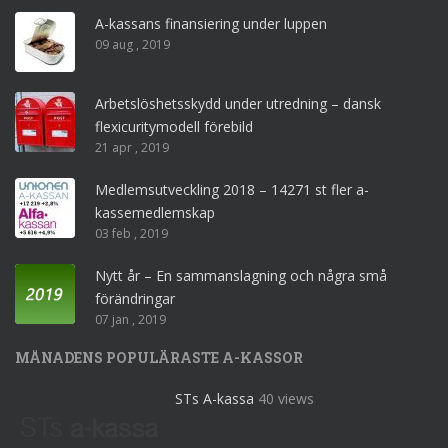
A-kassans finansiering under luppen
09 aug , 2019
Arbetslöshetsskydd under utredning – dansk
flexicuritymodell förebild
21 apr , 2019
Medlemsutveckling 2018 – 14271 st fler a-
kassemedlemskap
03 feb , 2019
Nytt år – En sammanslagning och några små
förändringar
07 jan , 2019
MÅNADENS POPULÄRASTE A-KASSOR
STs A-kassa
40 views