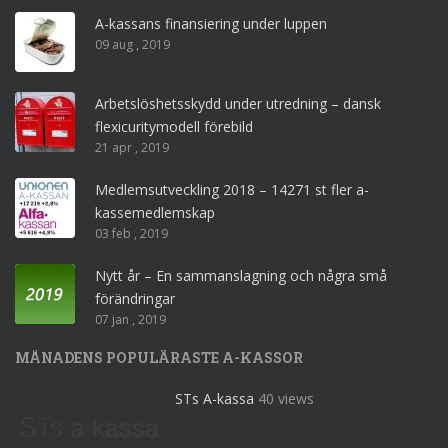
A-kassans finansiering under luppen
09 aug , 2019
Arbetslöshetsskydd under utredning – dansk
flexicuritymodell förebild
21 apr , 2019
Medlemsutveckling 2018 – 14271 st fler a-
kassemedlemskap
03 feb , 2019
Nytt år – En sammanslagning och några små
förändringar
07 jan , 2019
MÅNADENS POPULÄRASTE A-KASSOR
STs A-kassa
40 views