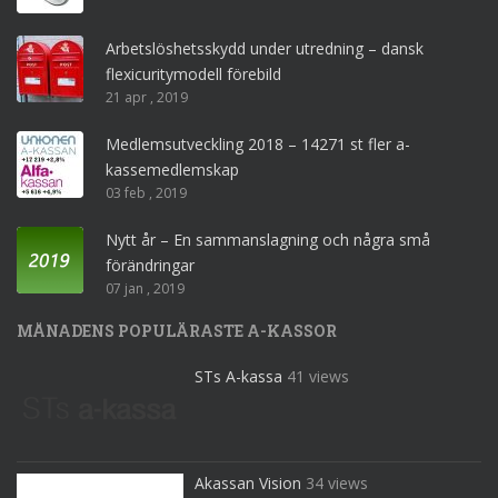
Arbetslöshetsskydd under utredning – dansk
flexicuritymodell förebild
21 apr , 2019
Medlemsutveckling 2018 – 14271 st fler a-
kassemedlemskap
03 feb , 2019
Nytt år – En sammanslagning och några små
förändringar
07 jan , 2019
MÅNADENS POPULÄRASTE A-KASSOR
STs A-kassa
41 views
Akassan Vision
34 views