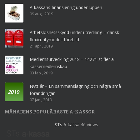
A-kassans finansiering under luppen
09 aug , 2019
Arbetslöshetsskydd under utredning – dansk
flexicuritymodell förebild
21 apr , 2019
Medlemsutveckling 2018 – 14271 st fler a-
kassemedlemskap
03 feb , 2019
Nytt år – En sammanslagning och några små
förändringar
07 jan , 2019
MÅNADENS POPULÄRASTE A-KASSOR
STs A-kassa
46 views