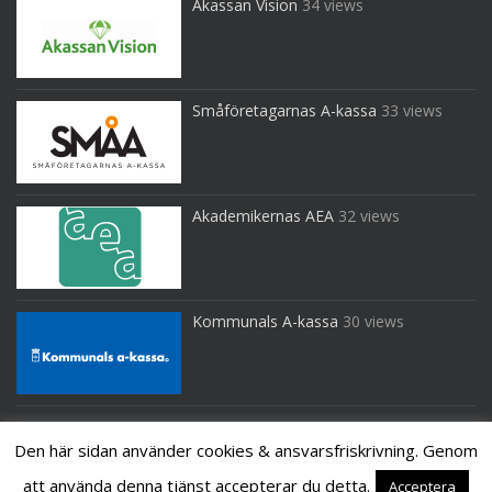
Akassan Vision
34 views
Småföretagarnas A-kassa
33 views
Akademikernas AEA
32 views
Kommunals A-kassa
30 views
Den här sidan använder cookies & ansvarsfriskrivning. Genom
att använda denna tjänst accepterar du detta.
Acceptera