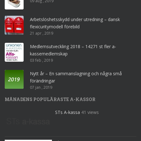
09 aug , 2019
Arbetslöshetsskydd under utredning – dansk
flexicuritymodell förebild
21 apr , 2019
Medlemsutveckling 2018 – 14271 st fler a-
kassemedlemskap
03 feb , 2019
Nytt år – En sammanslagning och några små
förändringar
07 jan , 2019
MÅNADENS POPULÄRASTE A-KASSOR
STs A-kassa
41 views