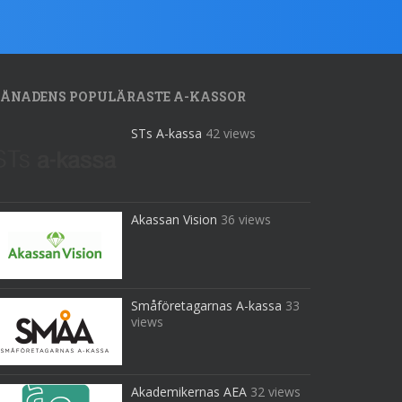
ÅNADENS POPULÄRASTE A-KASSOR
STs A-kassa
42 views
Akassan Vision
36 views
Småföretagarnas A-kassa
33
views
Akademikernas AEA
32 views