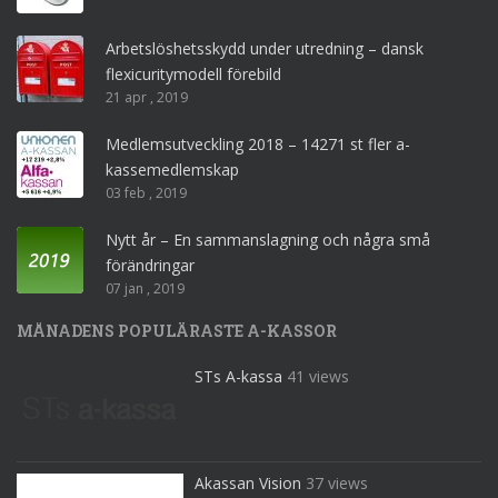
Arbetslöshetsskydd under utredning – dansk
flexicuritymodell förebild
21 apr , 2019
Medlemsutveckling 2018 – 14271 st fler a-
kassemedlemskap
03 feb , 2019
Nytt år – En sammanslagning och några små
förändringar
07 jan , 2019
MÅNADENS POPULÄRASTE A-KASSOR
STs A-kassa
41 views
Akassan Vision
37 views