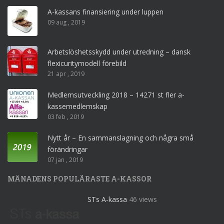
A-kassans finansiering under luppen
09 aug , 2019
Arbetslöshetsskydd under utredning – dansk
flexicuritymodell förebild
21 apr , 2019
Medlemsutveckling 2018 – 14271 st fler a-
kassemedlemskap
03 feb , 2019
Nytt år – En sammanslagning och några små
förändringar
07 jan , 2019
MÅNADENS POPULÄRASTE A-KASSOR
STs A-kassa
46 views