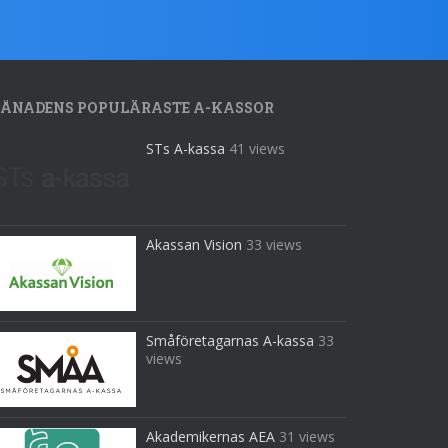
ÅNADENS POPULÄRASTE A-KASSOR
STs A-kassa
41 views
Akassan Vision
33 views
Småföretagarnas A-kassa
33
views
Akademikernas AEA
31 views