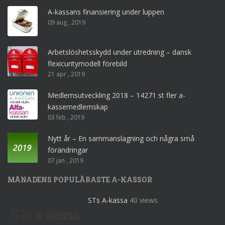
A-kassans finansiering under luppen
09 aug , 2019
Arbetslöshetsskydd under utredning – dansk
flexicuritymodell förebild
21 apr , 2019
Medlemsutveckling 2018 – 14271 st fler a-
kassemedlemskap
03 feb , 2019
Nytt år – En sammanslagning och några små
förändringar
07 jan , 2019
MÅNADENS POPULÄRASTE A-KASSOR
STs A-kassa
40 views