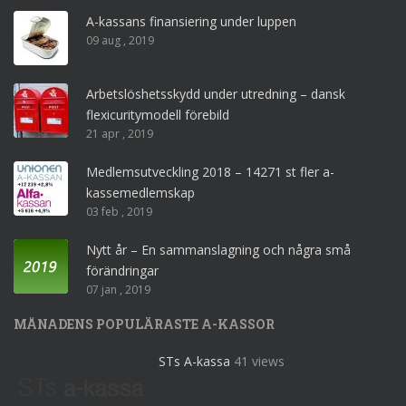
A-kassans finansiering under luppen
09 aug , 2019
Arbetslöshetsskydd under utredning – dansk
flexicuritymodell förebild
21 apr , 2019
Medlemsutveckling 2018 – 14271 st fler a-
kassemedlemskap
03 feb , 2019
Nytt år – En sammanslagning och några små
förändringar
07 jan , 2019
MÅNADENS POPULÄRASTE A-KASSOR
STs A-kassa
41 views