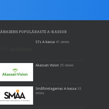
ÅNADENS POPULÄRASTE A-KASSOR
STs A-kassa
41 views
Akassan Vision
35 views
Småföretagarnas A-kassa
33
views