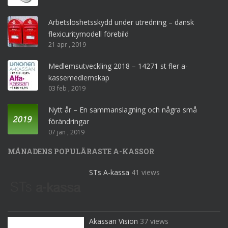
Arbetslöshetsskydd under utredning – dansk
flexicuritymodell förebild
21 apr , 2019
Medlemsutveckling 2018 – 14271 st fler a-
kassemedlemskap
03 feb , 2019
Nytt år – En sammanslagning och några små
förändringar
07 jan , 2019
MÅNADENS POPULÄRASTE A-KASSOR
STs A-kassa
41 views
Akassan Vision
37 views