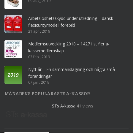
09 aug , 2019
Arbetslöshetsskydd under utredning – dansk
flexicuritymodell förebild
21 apr , 2019
Medlemsutveckling 2018 – 14271 st fler a-
kassemedlemskap
03 feb , 2019
Nytt år – En sammanslagning och några små
förändringar
07 jan , 2019
MÅNADENS POPULÄRASTE A-KASSOR
STs A-kassa
41 views