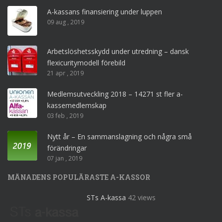
A-kassans finansiering under luppen
09 aug , 2019
Arbetslöshetsskydd under utredning – dansk
flexicuritymodell förebild
21 apr , 2019
Medlemsutveckling 2018 – 14271 st fler a-
kassemedlemskap
03 feb , 2019
Nytt år – En sammanslagning och några små
förändringar
07 jan , 2019
MÅNADENS POPULÄRASTE A-KASSOR
STs A-kassa
42 views