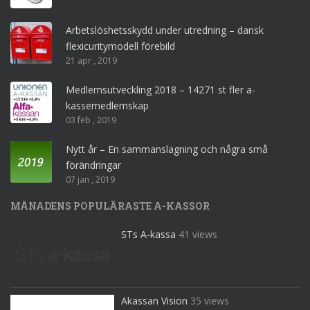
Arbetslöshetsskydd under utredning – dansk
flexicuritymodell förebild
21 apr , 2019
Medlemsutveckling 2018 – 14271 st fler a-
kassemedlemskap
03 feb , 2019
Nytt år – En sammanslagning och några små
förändringar
07 jan , 2019
MÅNADENS POPULÄRASTE A-KASSOR
STs A-kassa
41 views
Akassan Vision
35 views