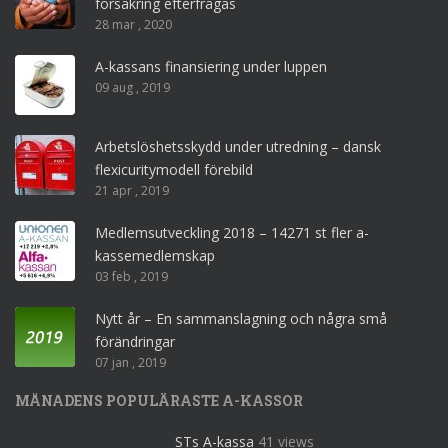
försäkring efterfrågas
28 mar , 2020
A-kassans finansiering under luppen
09 aug , 2019
Arbetslöshetsskydd under utredning – dansk
flexicuritymodell förebild
21 apr , 2019
Medlemsutveckling 2018 – 14271 st fler a-
kassemedlemskap
03 feb , 2019
Nytt år – En sammanslagning och några små
förändringar
07 jan , 2019
MÅNADENS POPULÄRASTE A-KASSOR
STs A-kassa
41 views