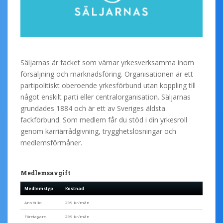
Säljarnas är facket som värnar yrkesverksamma inom
försäljning och marknadsföring. Organisationen är ett
partipolitiskt oberoende yrkesförbund utan koppling till
något enskilt parti eller centralorganisation. Säljarnas
grundades 1884 och är ett av Sveriges äldsta
fackförbund. Som medlem får du stöd i din yrkesroll
genom karriärrådgivning, trygghetslösningar och
medlemsförmåner.
Medlemsavgift
Medlemstyp
Kostnad
Anställd
299 kr/mån
Företagare
299 kr/mån