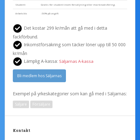
Student
Gratis för student inom försäljning eller marknadsföring.
Arbetslös
-50% på avgift
Det kostar 299 kr/mån att gå med i detta
fackförbund.
Inkomstförsäkring som täcker löner upp till 50 000
kr/mån
Lämplig A-kassa:
Säljarnas A-kassa
Bli medlem hos Säljarnas
Exempel på yrkeskategorier som kan gå med i Säljarnas:
Säljare
Försäljare
Kontakt