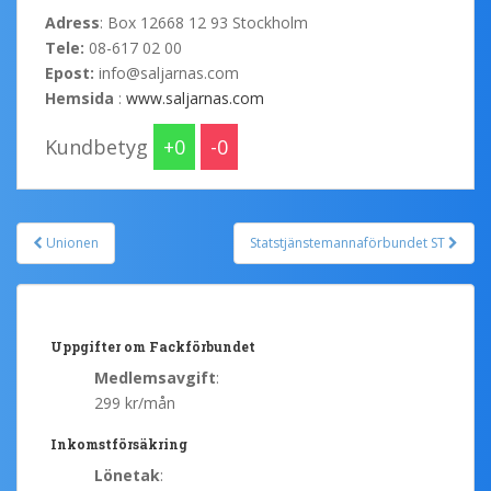
Adress
: Box 12668 12 93 Stockholm
Tele:
08-617 02 00
Epost:
info@saljarnas.com
Hemsida
:
www.saljarnas.com
Kundbetyg
0
0
Unionen
Statstjänstemannaförbundet ST
Post navigation
Uppgifter om Fackförbundet
Medlemsavgift
:
299 kr/mån
Inkomstförsäkring
Lönetak
: