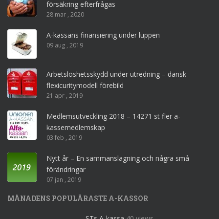
försäkring efterfrågas
28 mar , 2020
A-kassans finansiering under luppen
09 aug , 2019
Arbetslöshetsskydd under utredning – dansk
flexicuritymodell förebild
21 apr , 2019
Medlemsutveckling 2018 – 14271 st fler a-
kassemedlemskap
03 feb , 2019
Nytt år – En sammanslagning och några små
förändringar
07 jan , 2019
MÅNADENS POPULÄRASTE A-KASSOR
STs A-kassa
40 views