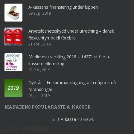
A-kassans finansiering under luppen
09 aug , 2019
Arbetslöshetsskydd under utredning – dansk
flexicuritymodell förebild
21 apr , 2019
Medlemsutveckling 2018 – 14271 st fler a-
kassemedlemskap
03 feb , 2019
Nytt år – En sammanslagning och några små
förändringar
07 jan , 2019
MÅNADENS POPULÄRASTE A-KASSOR
STs A-kassa
40 views